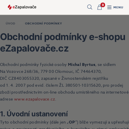
0
MENU
Hledat
ÚVOD
OBCHODNÍ PODMÍNKY
Obchodní podmínky e‑shopu
eZapalovače.cz
Obchodní podmínky fyzické osoby
Michal Byrtus
, se sídlem
Na Vozovce 268/36, 779 00 Olomouc, IČ 74464370,
DIČ CZ8403055320, zapsané v Živnostenském rejstříku
od 1. 4. 2007 pod evid. číslem ŽL 380501‑10315620, pro prodej
zboží prostřednictvím on‑line obchodu umístěného na internetové
adrese
www.ezapalovace.cz
.
1. Úvodní ustanovení
Tyto obchodní podmínky (dále jen „
OP
“) blíže vymezují a upřesňují