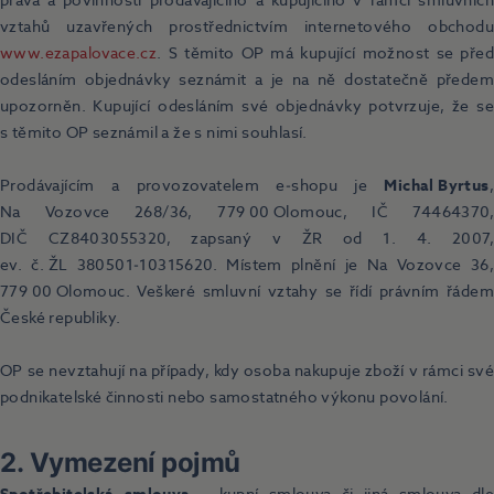
práva a povinnosti prodávajícího a kupujícího v rámci smluvních
vztahů uzavřených prostřednictvím internetového obchodu
www.ezapalovace.cz
. S těmito OP má kupující možnost se před
odesláním objednávky seznámit a je na ně dostatečně předem
upozorněn. Kupující odesláním své objednávky potvrzuje, že se
s těmito OP seznámil a že s nimi souhlasí.
Prodávajícím a provozovatelem e‑shopu je
Michal Byrtus
,
Na Vozovce 268/36, 779 00 Olomouc, IČ 74464370,
DIČ CZ8403055320, zapsaný v ŽR od 1. 4. 2007,
ev. č. ŽL 380501‑10315620. Místem plnění je Na Vozovce 36,
779 00 Olomouc. Veškeré smluvní vztahy se řídí právním řádem
České republiky.
OP se nevztahují na případy, kdy osoba nakupuje zboží v rámci své
podnikatelské činnosti nebo samostatného výkonu povolání.
2. Vymezení pojmů