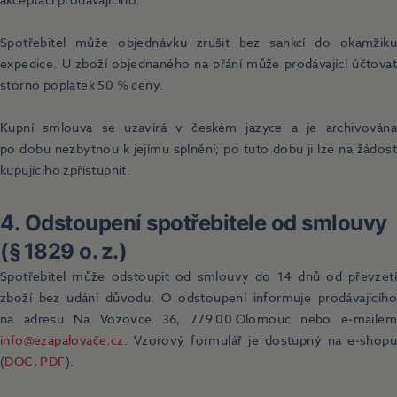
akceptací prodávajícího.
Spotřebitel může objednávku zrušit bez sankcí do okamžiku
expedice. U zboží objednaného na přání může prodávající účtovat
storno poplatek 50 % ceny.
Kupní smlouva se uzavírá v českém jazyce a je archivována
po dobu nezbytnou k jejímu splnění; po tuto dobu ji lze na žádost
kupujícího zpřístupnit.
4. Odstoupení spotřebitele od smlouvy
(§ 1829 o. z.)
Spotřebitel může odstoupit od smlouvy do 14 dnů od převzetí
zboží bez udání důvodu. O odstoupení informuje prodávajícího
na adresu Na Vozovce 36, 779 00 Olomouc nebo e‑mailem
info@ezapalovače.cz
. Vzorový formulář je dostupný na e‑shopu
(
DOC
,
PDF
).