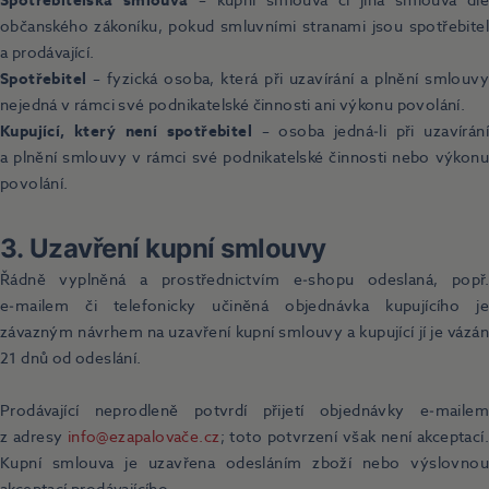
Spotřebitelská smlouva
– kupní smlouva či jiná smlouva dle
občanského zákoníku, pokud smluvními stranami jsou spotřebitel
a prodávající.
Spotřebitel
– fyzická osoba, která při uzavírání a plnění smlouvy
nejedná v rámci své podnikatelské činnosti ani výkonu povolání.
Kupující, který není spotřebitel
– osoba jedná‑li při uzavírání
a plnění smlouvy v rámci své podnikatelské činnosti nebo výkonu
povolání.
3. Uzavření kupní smlouvy
Řádně vyplněná a prostřednictvím e‑shopu odeslaná, popř.
e‑mailem či telefonicky učiněná objednávka kupujícího je
závazným návrhem na uzavření kupní smlouvy a kupující jí je vázán
21 dnů od odeslání.
Prodávající neprodleně potvrdí přijetí objednávky e‑mailem
z adresy
info@ezapalovače.cz
; toto potvrzení však není akceptací.
Kupní smlouva je uzavřena odesláním zboží nebo výslovnou