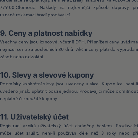
Reklamace se uplatňují písemně a zasílají na adresu Na Vozovce 36,
779 00 Olomouc. Náklady na nejlevnější způsob dopravy při
uznané reklamaci hradí prodávající.
9. Ceny a platnost nabídky
Všechny ceny jsou koncové, včetně DPH. Při snížení ceny uvádíme
nejnižší cenu za posledních 30 dnů. Akční ceny platí do vyprodání
zásob nebo odvolání.
10. Slevy a slevové kupony
Podmínky konkrétní slevy jsou uvedeny u akce. Kupon lze, není‑li
uvedeno jinak, uplatnit pouze jednou. Prodávající může odmítnout
neplatné či zneužité kupony.
11. Uživatelský účet
Registrací vzniká uživatelský účet chráněný heslem. Prodávající
může účet zrušit, není‑li používán déle než 3 roky nebo při