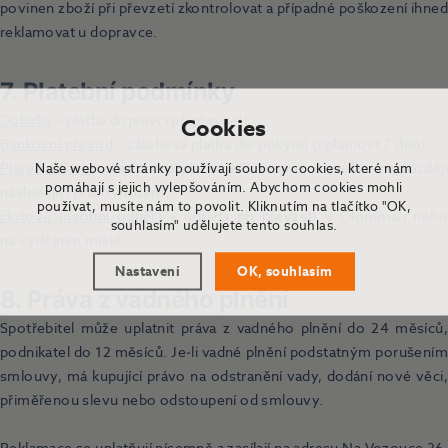
povinen zboží při převzetí zkontrolovat a případné poškození ihned
reklamovat u dopravce.
7. Platební podmínky
Dobírka
– platba dopravci při převzetí.
Cookies
Bankovní převod
– zálohová platba dle pokynů (splatnost 7 dnů).
Platební karta
Naše webové stránky používají soubory cookies, které nám
– bezpečná platba 3‑D Secure, expedice nejpozději
pomáhají s jejich vylepšováním. Abychom cookies mohli
následující pracovní den.
používat, musíte nám to povolit. Kliknutím na tlačítko "OK,
Hotově (osobní odběr)
– úhrada při převzetí v Olomouci nebo
souhlasím" udělujete tento souhlas.
na výdejním místě.
Nastavení
OK, souhlasím
8. Práva z vadného plnění
Spotřebitel může uplatnit práva z vadného plnění do 24 měsíců,
podnikatel do 12 měsíců. Je‑li vadné plnění podstatným porušením
smlouvy, má kupující právo na odstranění vady, dodání nové věci,
přiměřenou slevu nebo odstoupení od smlouvy.