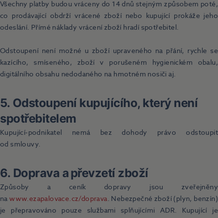
Všechny platby budou vráceny do 14 dnů stejným způsobem poté,
co prodávající obdrží vrácené zboží nebo kupující prokáže jeho
odeslání. Přímé náklady vrácení zboží hradí spotřebitel.
Odstoupení není možné u zboží upraveného na přání, rychle se
kazícího, smíseného, zboží v porušeném hygienickém obalu,
digitálního obsahu nedodaného na hmotném nosiči aj.
5. Odstoupení kupujícího, který není
spotřebitelem
Kupující‑podnikatel nemá bez dohody právo odstoupit
od smlouvy.
6. Doprava a převzetí zboží
Způsoby a ceník dopravy jsou zveřejněny
na
www.ezapalovace.cz/doprava
. Nebezpečné zboží (plyn, benzín
je přepravováno pouze službami splňujícími ADR. Kupující je