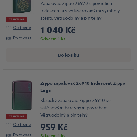
Zapalovač Zippo 26970 s povrchem
Iridescent a s vylaserovanými symboly
štěstí. Větruodolný a plnitelný.
LZE GRAVÍROVAT
1 040 Kč
Oblíbené
Porovnat
Skladem 1 ks
Do košíku
Zippo zapalovač 26910 Iridescent Zippo
Logo
Klasický zapalovač Zippo 26910 se
saténovým barevným povrchem.
Větruodolný a plnitelný.
LZE GRAVÍROVAT
959 Kč
Oblíbené
Porovnat
Skladem 1 ks