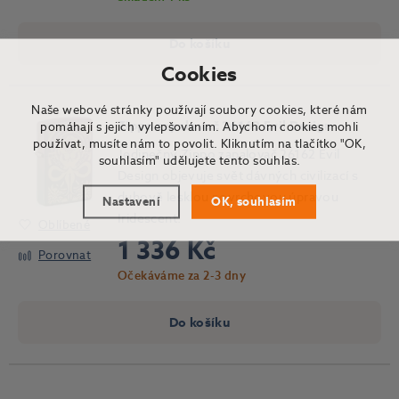
Do košíku
Cookies
Naše webové stránky používají soubory cookies, které nám
Zippo zapalovač 26162 Evil Design
pomáhají s jejich vylepšováním. Abychom cookies mohli
používat, musíte nám to povolit. Kliknutím na tlačítko "OK,
Jedinečný Zippo zapalovač 26162 Evil
souhlasím" udělujete tento souhlas.
Design objevuje svět dávných civilizací s
duhově lesklou povrchovou úpravou
Nastavení
OK, souhlasím
Iridescent.
Oblíbené
1 336 Kč
Porovnat
Očekáváme za 2-3 dny
Do košíku