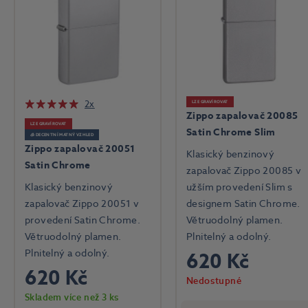
2x
LZE GRAVÍROVAT
Zippo zapalovač 20085
LZE GRAVÍROVAT
Satin Chrome Slim
🧊 DECENTNÍ MATNÝ VZHLED
Zippo zapalovač 20051
Klasický benzinový
Satin Chrome
zapalovač Zippo 20085 v
Klasický benzinový
užším provedení Slim s
zapalovač Zippo 20051 v
designem Satin Chrome.
provedení Satin Chrome.
Větruodolný plamen.
Větruodolný plamen.
Plnitelný a odolný.
Plnitelný a odolný.
620 Kč
620 Kč
Nedostupné
Skladem více než 3 ks