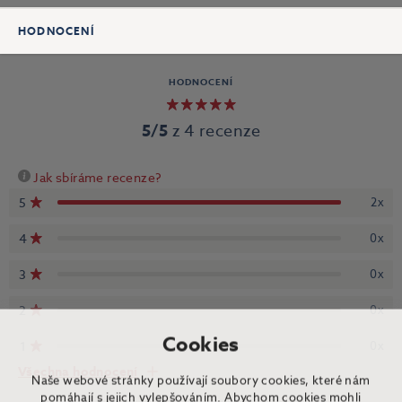
HODNOCENÍ
HODNOCENÍ
5/5
z 4 recenze
Jak sbíráme recenze?
5
2x
4
0x
3
0x
2
0x
Cookies
1
0x
Všechna hodnocení
Naše webové stránky používají soubory cookies, které nám
pomáhají s jejich vylepšováním. Abychom cookies mohli