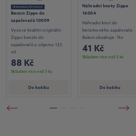
Náhradní knoty Zippo
⛽ ORIGINÁLNÍ ZIPPO PALIVO
Benzín Zippo do
16004
zapalovačů 10009
Náhradní knot do
Vysoce kvalitní originální
benzínového zapalovače.
Zippo benzín do
Balení obsahuje: 1ks
zapalovačů o objemu 125
41 Kč
ml.
Skladem více než 5 ks
88 Kč
Skladem více než 5 ks
Do košíku
Do košíku
Předchozí
Násled
1
2
3
4