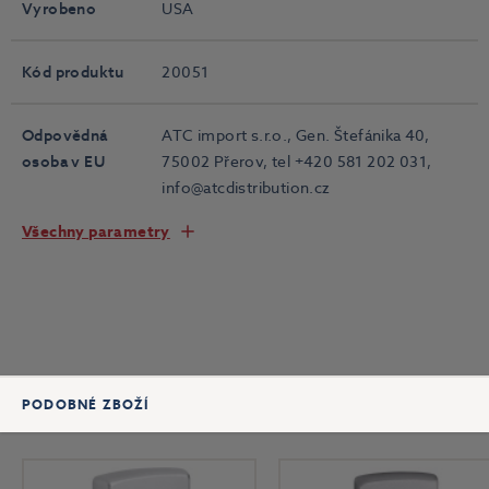
Vyrobeno
USA
Kód produktu
20051
Odpovědná
ATC import s.r.o., Gen. Štefánika 40,
osoba v EU
75002 Přerov, tel +420 581 202 031,
info@atcdistribution.cz
Všechny parametry
PODOBNÉ ZBOŽÍ