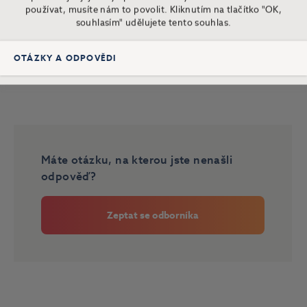
používat, musíte nám to povolit. Kliknutím na tlačítko "OK,
souhlasím" udělujete tento souhlas.
Nastavení
OK, souhlasím
OTÁZKY A ODPOVĚDI
Máte otázku, na kterou jste nenašli
odpověď?
Zeptat se odborníka