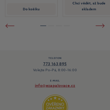
Chci vědět, až bude
Do košíku
skladem
Předchozí
Násled
1
2
3
4
TELEFON
773 163 895
Volejte Po–Pá, 8:00–16:00
E-MAIL
info@ezapalovace.cz