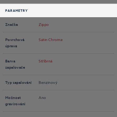
PARAMETRY
Značka
Zippo
Povrchová
Satin Chrome
úprava
Barva
Stříbrná
zapalovače
Typ zapalování
Benzinový
Možnost
Ano
gravírování