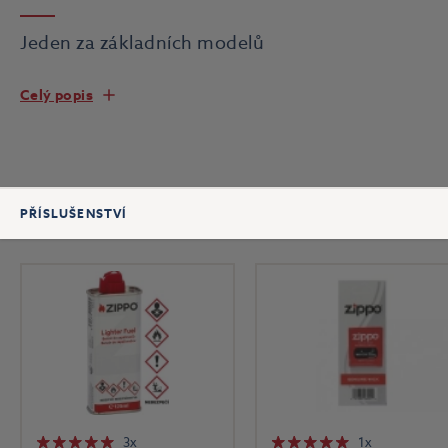
Jeden za základních modelů
Celý popis
PŘÍSLUŠENSTVÍ
3x
1x