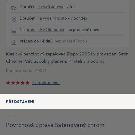
Doručení
na Vaši adresu
– zítra
Doručení
na výdejní místo
– v pondělí
Na
prodejně v Olomouci
– na prodejně dnes
Vrácení do
14 dnů
bez udání důvodu
Klasický benzinový zapalovač Zippo 20051 v provedení Satin
Chrome. Větruodolný plamen. Plnitelný a odolný.
Kód produktu:
20051
2x hodnoceno
PŘEDSTAVENÍ
Povrchová úprava Saténovaný chrom