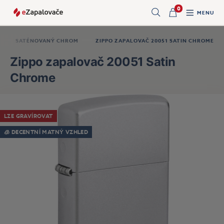
0
MENU
Hledat
SATÉNOVANÝ CHROM
ZIPPO ZAPALOVAČ 20051 SATIN CHROME
Zippo zapalovač 20051 Satin
Chrome
LZE GRAVÍROVAT
🧊 DECENTNÍ MATNÝ VZHLED