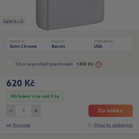
Galerie (3)
POVRCH
PALIVO
VYROBENO
Satin Chrome
Benzín
USA
Chci na produkt gravírování
+350 Kč
620 Kč
Skladem více než 5 ks
Do košíku
Méně
Více
Porovnat
Přidat do oblíbených