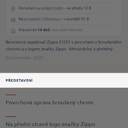
Doručení
na výdejní místo
– ve středu 12.8.
Na
prodejně v Olomouci
– v pondělí 10. 8.
Vrácení do
14 dnů
bez udání důvodu
Benzinový zapalovač Zippo 21251 s povrchem z broušeného
chromu a s logem značky Zippo. Větruodolný a plnitelný.
Kód produktu:
21251
PŘEDSTAVENÍ
Povrchová úprava broušený chrom
Na přední straně logo značky Zippo