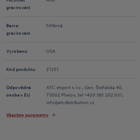
gravírování
Barva
Stříbrná
gravírování
Vyrobeno
USA
Kód produktu
21251
Odpovědná
ATC import s.r.o., Gen. Štefánika 40,
osoba v EU
75002 Přerov, tel +420 581 202 031,
info@atcdistribution.cz
Všechny parametry