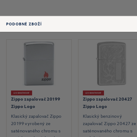
PODOBNÉ ZBOŽÍ
LZE GRAVÍROVAT
LZE GRAVÍROVAT
Zippo zapalovač 20199
Zippo zapalovač 20427
Zippo Logo
Zippo Logo
Klasický zapalovač Zippo
Klasický benzinový
20199 vyrobený ze
zapalovač Zippo 20427 ze
saténovaného chromu s
saténovaného chromu s