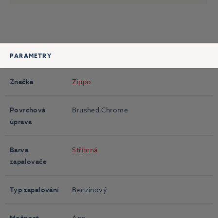
PARAMETRY
Značka
Zippo
Povrchová
Brushed Chrome
úprava
Barva
Stříbrná
zapalovače
Typ zapalování
Benzinový
Možnost
Ano