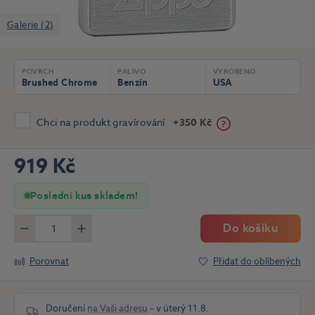
Galerie (2)
POVRCH
PALIVO
VYROBENO
Brushed Chrome
Benzín
USA
Chci na produkt gravírování
+350 Kč
919 Kč
Poslední kus skladem!
Do košíku
Méně
Více
Porovnat
Přidat do oblíbených
Doručení
na Vaši adresu
– v úterý 11.8.