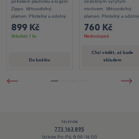
potiskem plamínku a logem
ozdobným vyrytým
Zippo. Větruodolný
motivem. Větruodolný
plamen. Plnitelný a odolný.
plamen. Plnitelný a odolný
899 Kč
760 Kč
Skladem 1 ks
Nedostupné
Chci vědět, až bude
Do košíku
skladem
Předchozí
Násled
1
2
3
4
TELEFON
773 163 895
Volejte Po–Pá, 8:00–16:00