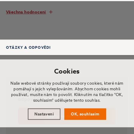
Všechna hodnocení
OTÁZKY A ODPOVĚDI
Cookies
Naše webové stránky používají soubory cookies, které nám
pomáhají s jejich vylepšováním. Abychom cookies mohli
Máte otázku, na kterou jste nenašli
používat, musíte nám to povolit. Kliknutím na tlačítko "OK,
odpověď?
souhlasím" udělujete tento souhlas.
Nastavení
OK, souhlasím
Zeptat se odborníka