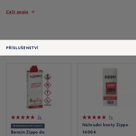
Celý popis
PŘÍSLUŠENSTVÍ
3x
1x
Náhradní knoty Zippo
⛽ ORIGINÁLNÍ ZIPPO PALIVO
Benzín Zippo do
16004