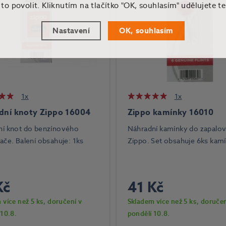
o povolit. Kliknutím na tlačítko "OK, souhlasím" udělujete t
Nastavení
OK, souhlasím
1x
1x
dní knoty Zippo 16004
Zippo kamínky 16010
ní knot do benzínového
Náhradní kamínky do zapalo
ače. Balení obsahuje: 1ks
Zippo. Set obsahuje 6ks kam
Kč
41 Kč
 více než 5 ks
, doručení v
Skladem více než 5 ks
, doručen
 10.8.
pondělí 10.8.