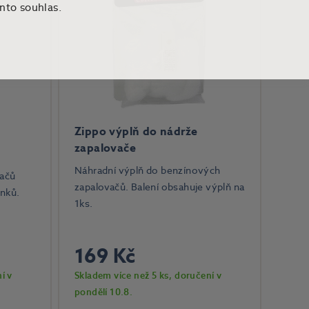
ento souhlas.
Zippo výplň do nádrže
zapalovače
Náhradní výplň do benzínových
vačů
zapalovačů. Balení obsahuje výplň na
ínků.
1ks.
169 Kč
í v
Skladem více než 5 ks
, doručení v
pondělí 10.8.