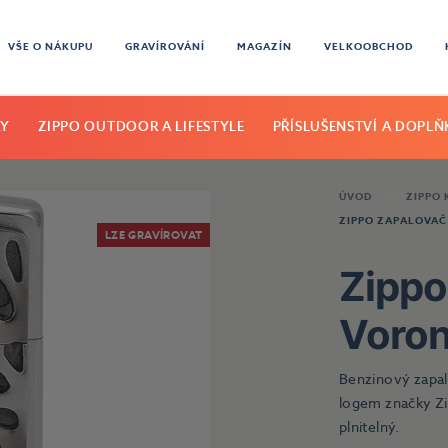
VŠE O NÁKUPU
GRAVÍROVÁNÍ
MAGAZÍN
VELKOOBCHOD
KY
ZIPPO OUTDOOR A LIFESTYLE
PŘÍSLUŠENSTVÍ A DOPLŇ
ÚVOD
ZIPPO 
ZIPPO ZAPALOVAČ
LZE GRAVÍROVAT
Zippo
Voron
Benzinový zapa
logem značky Z
plnitelný.