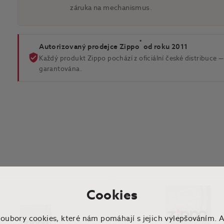
záruka na mechanismus.
®
Autorizovaný prodejce Zippo
od roku 2011
Každý produkt Zippo pochází z oficiální české distribuce — 
garantována.
Cookies
soubory cookies, které nám pomáhají s jejich vylepšováním. 