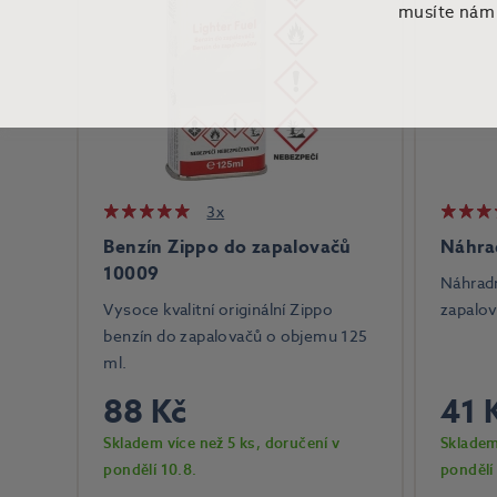
musíte nám t
3x
Benzín Zippo do zapalovačů
Náhra
10009
Náhrad
Vysoce kvalitní originální Zippo
zapalov
benzín do zapalovačů o objemu 125
ml.
88 Kč
41 
Skladem více než 5 ks
, doručení v
Skladem
pondělí 10.8.
pondělí