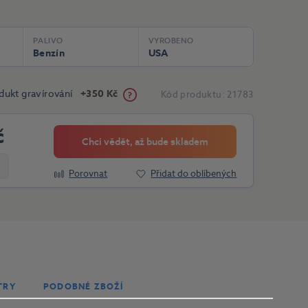
PALIVO
VYROBENO
Benzín
USA
dukt gravírování
+350 Kč
Kód produktu:
21783
č
Chci vědět, až bude skladem
Porovnat
Přidat do oblíbených
TRY
PODOBNÉ ZBOŽÍ