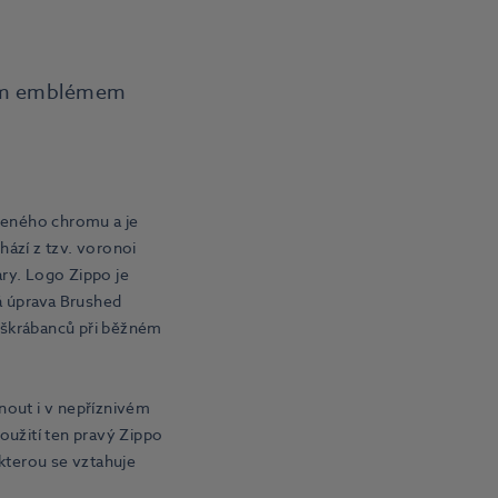
kým emblémem
šeného chromu a je
zí z tzv. voronoi
ry. Logo Zippo je
á úprava Brushed
 škrábanců při běžném
out i v nepříznivém
oužití ten pravý Zippo
 kterou se vztahuje