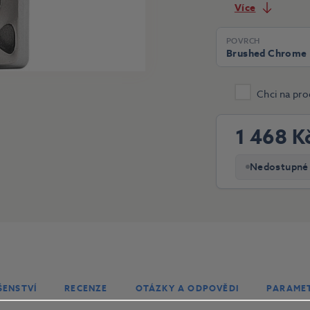
Více
POVRCH
Brushed Chrome
Chci na pro
1 468 K
Nedostupné
ŠENSTVÍ
RECENZE
OTÁZKY A ODPOVĚDI
PARAME