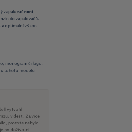
vý zapalovač
není
enzín do zapalovačů,
t a optimální výkon
no, monogram či logo.
ě u tohoto modelu
ell vytvořil
azu, v dešti. Za více
nilo, protože nebylo
je ho doživotní