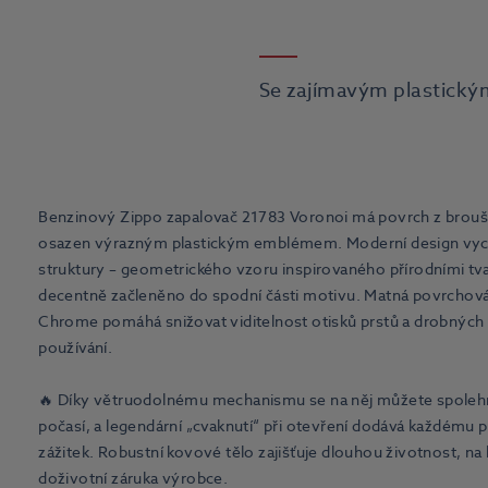
Se zajímavým plastic
Benzinový Zippo zapalovač 21783 Voronoi má povrch z brou
osazen výrazným plastickým emblémem. Moderní design vychá
struktury – geometrického vzoru inspirovaného přírodními tva
decentně začleněno do spodní části motivu. Matná povrchov
Chrome pomáhá snižovat viditelnost otisků prstů a drobných
používání.
🔥 Díky větruodolnému mechanismu se na něj můžete spolehn
počasí, a legendární „cvaknutí“ při otevření dodává každému p
zážitek. Robustní kovové tělo zajišťuje dlouhou životnost, na
doživotní záruka výrobce.