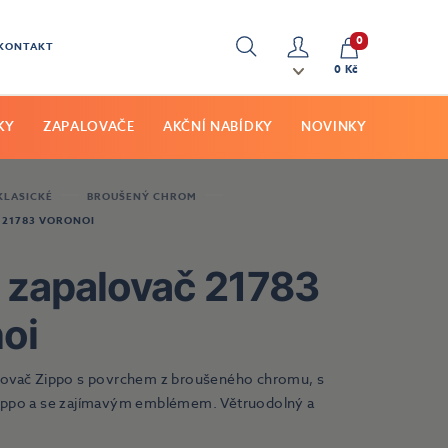
0
KONTAKT
Hledat
Můj
0 Kč
účet
KY
ZAPALOVAČE
AKČNÍ NABÍDKY
NOVINKY
KLASICKÉ
BROUŠENÝ CHROM
 21783 VORONOI
 zapalovač 21783
oi
lovač Zippo s povrchem z broušeného chromu, s
ippo a se zajímavým emblémem. Větruodolný a