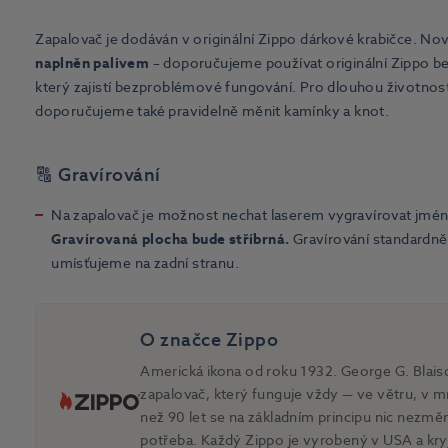
Zapalovač je dodáván v originální Zippo dárkové krabičce. No
naplněn palivem
– doporučujeme používat originální Zippo b
který zajistí bezproblémové fungování. Pro dlouhou životnos
doporučujeme také pravidelně měnit kamínky a knot.
🔠 Gravírování
Na zapalovač je možnost nechat laserem vygravírovat jmé
Gravírovaná plocha bude stříbrná.
Gravírování standardn
umísťujeme na zadní stranu.
O značce Zippo
Americká ikona od roku 1932. George G. Blaisd
zapalovač, který funguje vždy — ve větru, v mr
než 90 let se na základním principu nic nezmě
potřeba. Každý Zippo je vyrobený v USA a kry