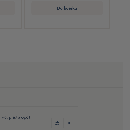
Do košíku
vé, příště opět
0
Libí