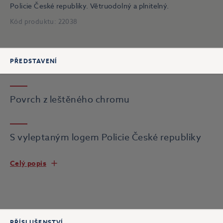
Policie České republiky. Větruodolný a plnitelný.
Kód produktu:
22038
PŘEDSTAVENÍ
Povrch z leštěného chromu
S vyleptaným logem Policie České republiky
Celý popis
PŘÍSLUŠENSTVÍ