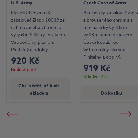
U.S. Army
Czech Coat of Arms
Klasický benzinový
Benzinový zapalovač Zipp
zapalovač Zippo 20039 ze
z broušeného chromu s
saténovaného chromu s
mechanicky vyrytým
vyrytým Military motivem.
velkým státním znakem
Větruodolný plamen.
České Republiky.
Plnitelný a odolný.
Větruodolný plamen.
Plnitelný a odolný.
920 Kč
919 Kč
Nedostupné
Skladem 3 ks
Chci vědět, až bude
skladem
Do košíku
Předchozí
Násled
1
2
3
4