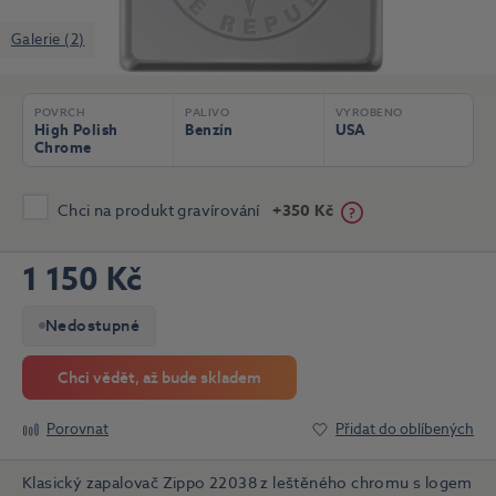
Galerie (2)
POVRCH
PALIVO
VYROBENO
High Polish
Benzín
USA
Chrome
Chci na produkt gravírování
+350 Kč
1 150 Kč
Nedostupné
Chci vědět, až bude skladem
Porovnat
Přidat do oblíbených
Klasický zapalovač Zippo 22038 z leštěného chromu s logem