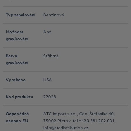
Typ zapalování
Benzinový
Možnost
Ano
gravírování
Barva
Stříbrná
gravírování
Vyrobeno
USA
Kód produktu
22038
Odpovědná
ATC import s.r.o., Gen. Štefánika 40,
osoba v EU
75002 Přerov, tel +420 581 202 031,
info@atcdistribution.cz