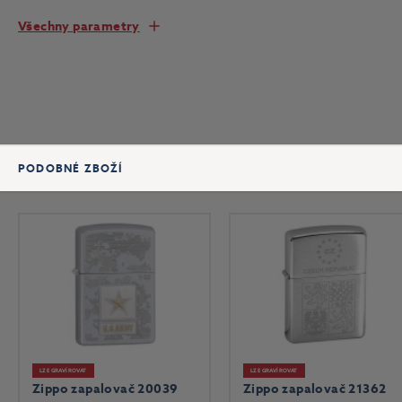
Všechny parametry
PODOBNÉ ZBOŽÍ
LZE GRAVÍROVAT
LZE GRAVÍROVAT
Zippo zapalovač 20039
Zippo zapalovač 21362