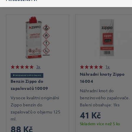
3x
1x
Náhradní knoty Zippo
⛽ ORIGINÁLNÍ ZIPPO PALIVO
Benzín Zippo do
16004
zapalovačů 10009
Náhradní knot do
Vysoce kvalitní originální
benzínového zapalovače.
Zippo benzín do
Balení obsahuje: 1ks
zapalovačů o objemu 125
41 Kč
ml.
Skladem více než 5 ks
88 Kč