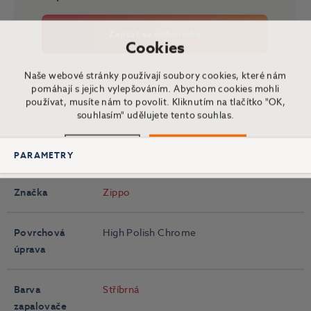
Zeptat se odborníka
Cookies
Naše webové stránky používají soubory cookies, které nám
pomáhají s jejich vylepšováním. Abychom cookies mohli
používat, musíte nám to povolit. Kliknutím na tlačítko "OK,
souhlasím" udělujete tento souhlas.
Nastavení
OK, souhlasím
PARAMETRY
Značka
Zippo
Povrchová
High Polish Chrome
úprava
Barva
Stříbrná
zapalovače