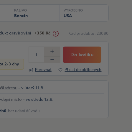
PALIVO
VYROBENO
Benzín
USA
dukt gravírování
+350 Kč
Kód produktu:
23080
Do košíku
Více
Méně
a 2-3 dny
Porovnat
Přidat do oblíbených
aši adresu
– v úterý 11.8.
ýdejní místo
– ve středu 12.8.
dnů
bez udání důvodu