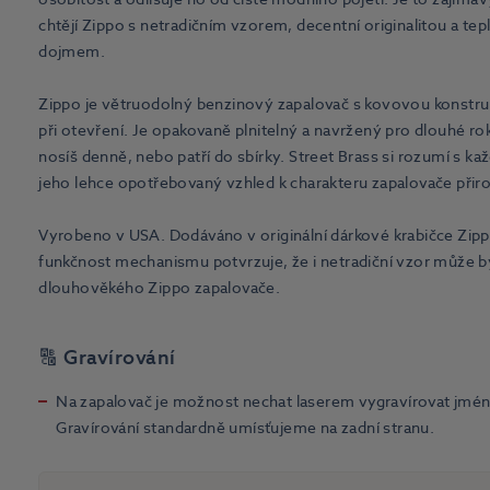
chtějí Zippo s netradičním vzorem, decentní originalitou a t
dojmem.
Zippo je větruodolný benzinový zapalovač s kovovou konstru
při otevření. Je opakovaně plnitelný a navržený pro dlouhé roky
nosíš denně, nebo patří do sbírky. Street Brass si rozumí s 
jeho lehce opotřebovaný vzhled k charakteru zapalovače přiro
Vyrobeno v USA. Dodáváno v originální dárkové krabičce Zipp
funkčnost mechanismu potvrzuje, že i netradiční vzor může b
dlouhověkého Zippo zapalovače.
🔠 Gravírování
Na zapalovač je možnost nechat laserem vygravírovat jmé
Gravírování standardně umísťujeme na zadní stranu.