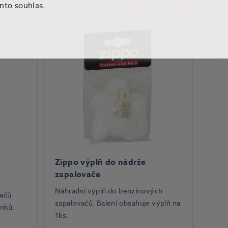
ento souhlas.
Zippo výplň do nádrže
zapalovače
Náhradní výplň do benzínových
vačů
zapalovačů. Balení obsahuje výplň na
ínků.
1ks.