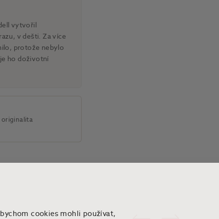
ell vytvořil
azu, v dešti. Za více
nilo, protože nebylo
je ho doživotní
originalita
Abychom cookies mohli používat,
Předchozí
Následující