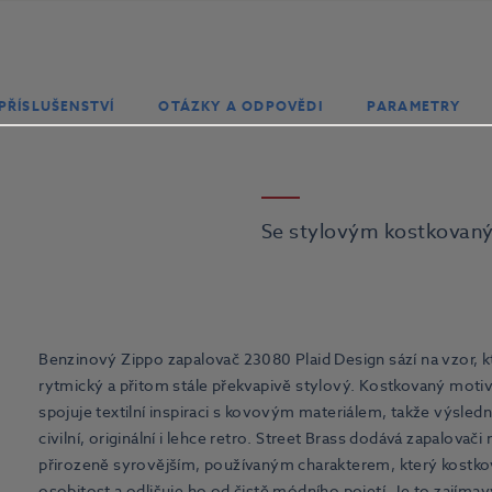
PŘÍSLUŠENSTVÍ
OTÁZKY A ODPOVĚDI
PARAMETRY
Se stylovým kostkova
Benzinový Zippo zapalovač 23080 Plaid Design sází na vzor, kte
rytmický a přitom stále překvapivě stylový. Kostkovaný motiv
spojuje textilní inspiraci s kovovým materiálem, takže výsle
civilní, originální i lehce retro. Street Brass dodává zapalovač
přirozeně syrovějším, používaným charakterem, který kostk
osobitost a odlišuje ho od čistě módního pojetí. Je to zajíma