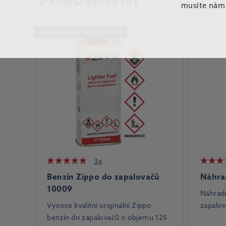
musíte nám t
⛽ ORIGINÁLNÍ ZIPPO PALIVO
3x
Benzín Zippo do zapalovačů
Náhra
10009
Náhrad
Vysoce kvalitní originální Zippo
zapalov
benzín do zapalovačů o objemu 125