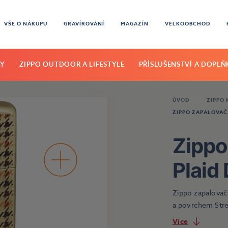
VŠE O NÁKUPU
GRAVÍROVÁNÍ
MAGAZÍN
VELKOOBCHOD
KY
ZIPPO OUTDOOR A LIFESTYLE
PŘÍSLUŠENSTVÍ A DOPLŇ
ÚVOD
ZIPPO 
ZIPPO ZAPALOVAČ 
Zippo
Plaid
Zippo zapalovač
a povrchem Stre
Více