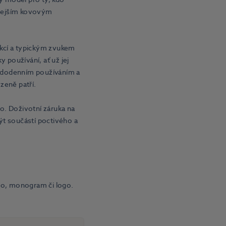
eplejším kovovým
kcí a typickým zvukem
 používání, ať už jej
každodenním používáním a
zeně patří.
o. Doživotní záruka na
ýt součástí poctivého a
no, monogram či logo.