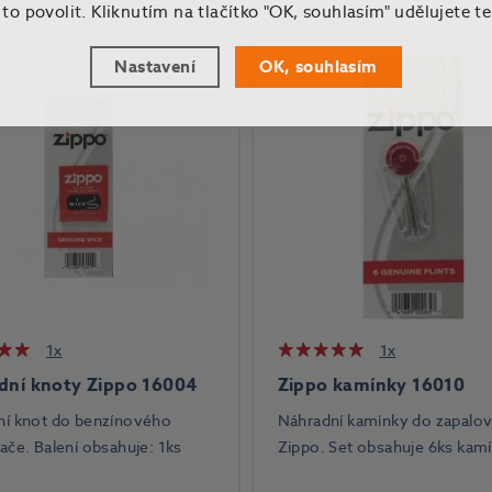
o povolit. Kliknutím na tlačítko "OK, souhlasím" udělujete t
Nastavení
OK, souhlasím
1x
1x
dní knoty Zippo 16004
Zippo kamínky 16010
ní knot do benzínového
Náhradní kamínky do zapalo
ače. Balení obsahuje: 1ks
Zippo. Set obsahuje 6ks kam