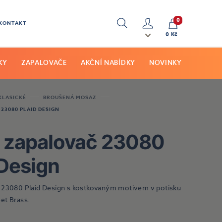
0
KONTAKT
Hledat
Můj
0 Kč
účet
KY
ZAPALOVAČE
AKČNÍ NABÍDKY
NOVINKY
KLASICKÉ
BROUŠENÁ MOSAZ
23080 PLAID DESIGN
 zapalovač 23080
 Design
 23080 Plaid Design s kostkovaným motivem v potisku
et Brass.