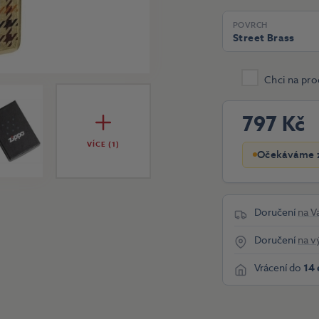
POVRCH
Street Brass
Chci na pro
797 Kč
VÍCE (1)
Očekáváme z
Doručení
na V
Doručení
na v
Vrácení do
14 