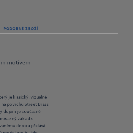
PODOBNÉ ZBOŽÍ
ným motivem
rý je klasický, vizuálně
 na povrchu Street Brass
dný dojem je současně
i mosazný základ s
ovanému dekoru přidává
vý model pro ty, kdo