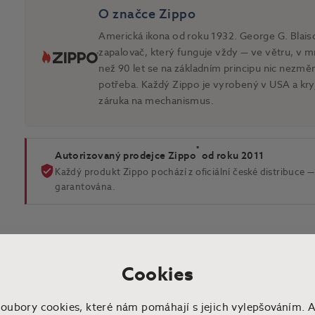
O značce Zippo
Americká ikona od roku 1932. George G. Blaisd
zapalovač, který funguje vždy — ve větru, v mr
než 90 let se na základním principu nic nezmě
potřeba. Každý Zippo je vyrobený v USA a kry
záruka na mechanismus.
®
Autorizovaný prodejce Zippo
od roku 2011
Každý produkt Zippo pochází z oficiální české distribuce — 
garantována.
Cookies
soubory cookies, které nám pomáhají s jejich vylepšováním. 