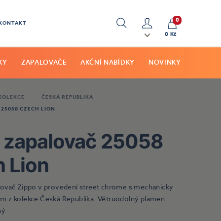
0
KONTAKT
Hledat
Můj
0 Kč
účet
KY
ZAPALOVAČE
AKČNÍ NABÍDKY
NOVINKY
 KOLEKCE
ČESKÁ REPUBLIKA
 25058 CZECH LION
 zapalovač 25058
 Lion
ovač Zippo v provedení street chrome s mechanicky
 z kolekce Česká Republika. Větruodolný plamen.
ný.