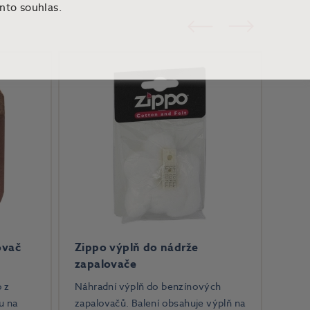
ento souhlas.
Předchozí
Následující
ovač
Zippo výplň do nádrže
zapalovače
 z
Náhradní výplň do benzínových
u na
zapalovačů. Balení obsahuje výplň na