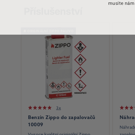
musíte nám t
Příslušenství
⛽ ORIGINÁLNÍ ZIPPO PALIVO
3x
Benzín Zippo do zapalovačů
Náhra
10009
Náhrad
Vysoce kvalitní originální Zippo
zapalov