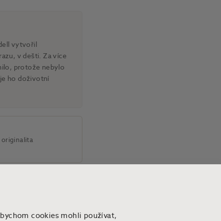
ell vytvořil
azu, v dešti. Za více
nilo, protože nebylo
je ho doživotní
originalita
Abychom cookies mohli používat,