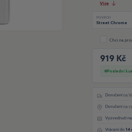
Více
POVRCH
Street Chrome
Chci na pro
919 Kč
Poslední ku
Doručení
na V
Doručení
na v
Vyzvednutí n
Vrácení do
14 