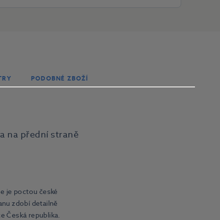
TRY
PODOBNÉ ZBOŽÍ
a na přední straně
e je poctou české
anu zdobí detailně
ce Česká republika.