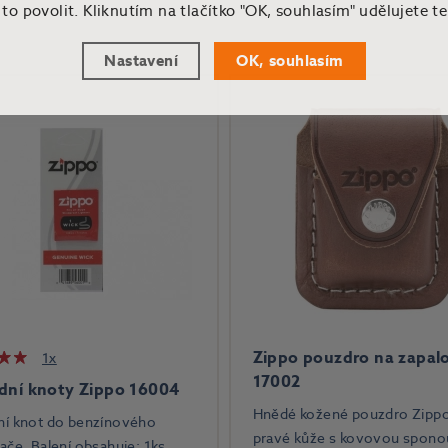
o povolit. Kliknutím na tlačítko "OK, souhlasím" udělujete t
Nastavení
OK, souhlasím
Zippo pouzdro na zapal
1x
17002
dní knoty Zippo 16004
Hnědé kožené pouzdro Zippo
ní knot do benzínového
pravé kůže s kovovou spono
ače. Balení obsahuje: 1ks