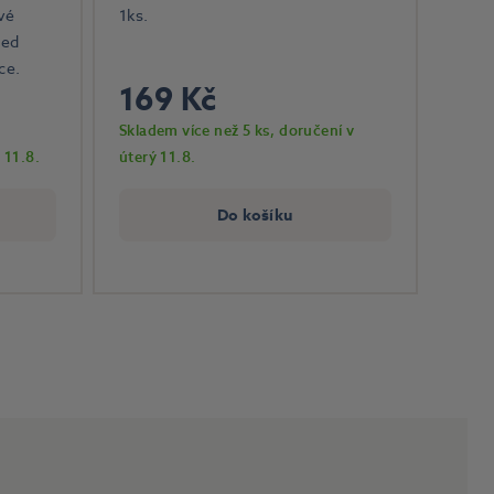
vé
1ks.
řed
ce.
169 Kč
Skladem více než 5 ks
, doručení v
 11.8.
úterý 11.8.
Do košíku