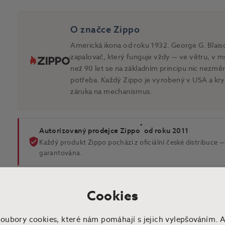
O značce Zippo
Americká ikona od roku 1932. George G. Blaisd
zapalovač, který funguje vždy — ve větru, v mr
než 90 let se na základním principu nic nezmě
potřeba. Každý Zippo je vyrobený v USA a kry
záruka na mechanismus.
®
Autorizovaný prodejce Zippo
od roku 2011
Každý produkt Zippo pochází z oficiální české distribuce — 
garantována.
Cookies
soubory cookies, které nám pomáhají s jejich vylepšováním. 