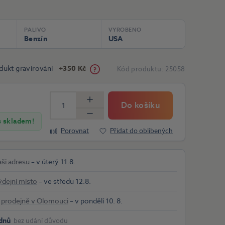
PALIVO
VYROBENO
Benzín
USA
dukt gravírování
+350 Kč
Kód produktu:
25058
Do košíku
Více
Méně
s skladem!
Porovnat
Přidat do oblíbených
aši adresu
– v úterý 11.8.
ýdejní místo
– ve středu 12.8.
a
prodejně v Olomouci
– v pondělí 10. 8.
dnů
bez udání důvodu