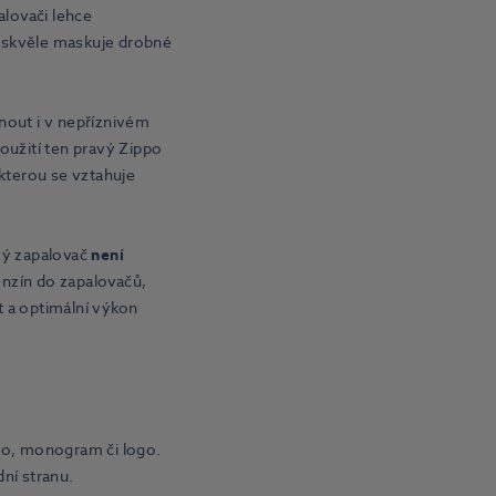
lovači lehce
 skvěle maskuje drobné
out i v nepříznivém
oužití ten pravý Zippo
 kterou se vztahuje
vý zapalovač
není
enzín do zapalovačů,
t a optimální výkon
no, monogram či logo.
ní stranu.