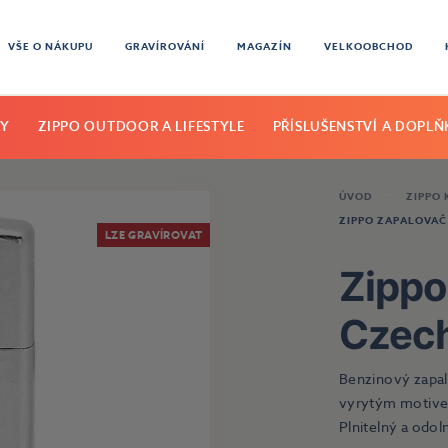
VŠE O NÁKUPU
GRAVÍROVÁNÍ
MAGAZÍN
VELKOOBCHOD
KY
ZIPPO OUTDOOR A LIFESTYLE
PŘÍSLUŠENSTVÍ A DOPLŇ
ÚVOD
ZIPPO
ZIPPO ZAPALOVAČ
LZE GRAVÍROVAT
Zippo
Czech
Benzinový zapal
vyrytým motivem
Plnitelný a odol