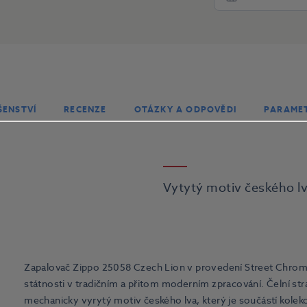
ŠENSTVÍ
RECENZE
OTÁZKY A ODPOVĚDI
PARAME
Vytytý motiv českého lv
Zapalovač Zippo 25058 Czech Lion v provedení Street Chrom
státnosti v tradičním a přitom moderním zpracování. Čelní str
mechanicky vyrytý motiv českého lva, který je součástí kolek