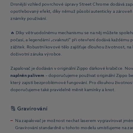
Drsnější vzhled povrchové úpravy Street Chrome dodává zapa
opotřebovaný efekt, díky němuž působí autenticky a zároveň
známky používání.
🔥 Díky větruodolnému mechanismu se na něj můžete spolehn
počasí, a legendární „cvaknutí“ při otevření dodává každému p
zážitek. Robustní kovové tělo zajišťuje dlouhou životnost, na
doživotní záruka výrobce.
Zapalovač je dodáván v originální Zippo dárkové krabičce. No
naplněn palivem
– doporučujeme používat originální Zippo b
který zajistí bezproblémové fungování. Pro dlouhou životnos
doporučujeme také pravidelně měnit kamínky a knot.
🔠 Gravírování
Na zapalovač je možnost nechat laserem vygravírovat jmé
Gravírování standardně u tohoto modelu umísťujeme na zad