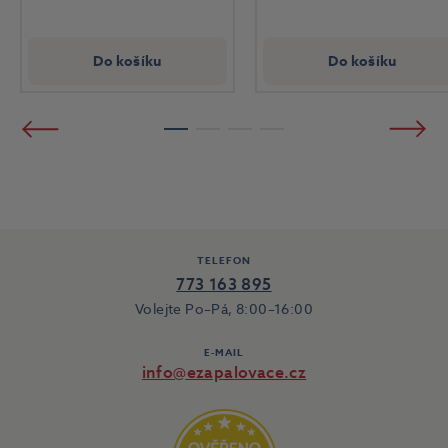
Do košíku
Do košíku
Předchozí
Násled
1
2
3
4
TELEFON
773 163 895
Volejte Po–Pá, 8:00–16:00
E-MAIL
info@ezapalovace.cz