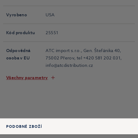
Vyrobeno
USA
Kód produktu
25551
Odpovědná
ATC import s.r.o., Gen. Štefánika 40,
osoba v EU
75002 Přerov, tel +420 581 202 031,
info@atcdistribution.cz
Všechny parametry
PODOBNÉ ZBOŽÍ