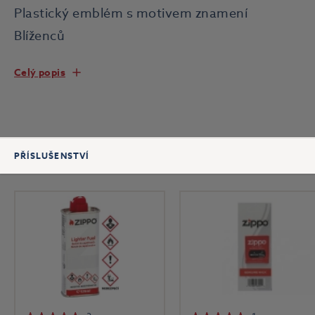
Plastický emblém s motivem znamení
Blíženců
Celý popis
PŘÍSLUŠENSTVÍ