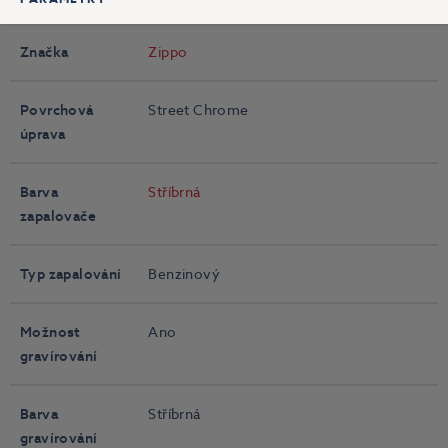
Značka
Zippo
Povrchová
Street Chrome
úprava
Barva
Stříbrná
zapalovače
Typ zapalování
Benzinový
Možnost
Ano
gravírování
Barva
Stříbrná
gravírování