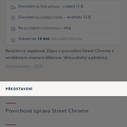
Doručení
na Vaši adresu
– v úterý 11.8.
Doručení
na výdejní místo
– ve středu 12.8.
Na
prodejně v Olomouci
– zítra
Vrácení do
14 dnů
bez udání důvodu
Benzinový zapalovač Zippo v provedení Street Chrome s
emblémem znamení blížence. Větruodolný a plnitelný.
Kód produktu:
25551
PŘEDSTAVENÍ
Povrchová úprava Street Chrome