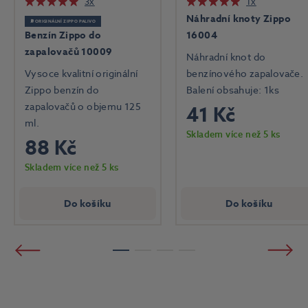
3x
1x
Náhradní knoty Zippo
⛽ ORIGINÁLNÍ ZIPPO PALIVO
Benzín Zippo do
16004
zapalovačů 10009
Náhradní knot do
Vysoce kvalitní originální
benzínového zapalovače.
Zippo benzín do
Balení obsahuje: 1ks
zapalovačů o objemu 125
41 Kč
ml.
Skladem více než 5 ks
88 Kč
Skladem více než 5 ks
Do košíku
Do košíku
Předchozí
Násled
1
2
3
4