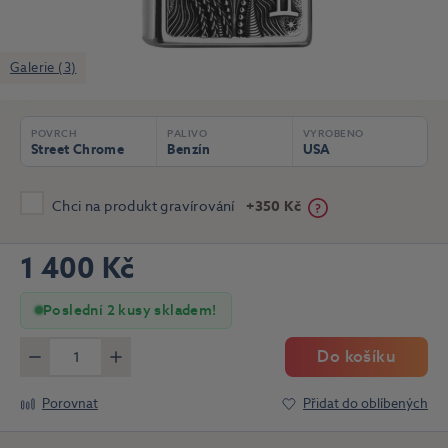
Galerie (3)
POVRCH
PALIVO
VYROBENO
Street Chrome
Benzín
USA
Chci na produkt gravírování
+350 Kč
1 400 Kč
Poslední 2 kusy skladem!
Do košíku
Méně
Více
Porovnat
Přidat do oblíbených