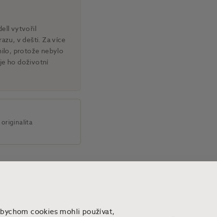
ell vytvořil
azu, v dešti. Za více
nilo, protože nebylo
je ho doživotní
originalita
Abychom cookies mohli používat,
Předchozí
Následující