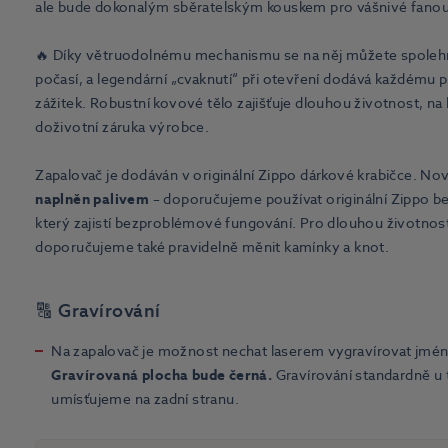
ale bude dokonalým sběratelským kouskem pro vášnivé fanou
🔥 Díky větruodolnému mechanismu se na něj můžete spolehn
počasí, a legendární „cvaknutí“ při otevření dodává každému p
zážitek. Robustní kovové tělo zajišťuje dlouhou životnost, na
doživotní záruka výrobce.
Zapalovač je dodáván v originální Zippo dárkové krabičce. No
naplněn palivem
– doporučujeme používat originální Zippo b
který zajistí bezproblémové fungování. Pro dlouhou životnos
doporučujeme také pravidelně měnit kamínky a knot.
🔠 Gravírování
Na zapalovač je možnost nechat laserem vygravírovat jmé
Gravírovaná plocha bude černá.
Gravírování standardně u
umísťujeme na zadní stranu.