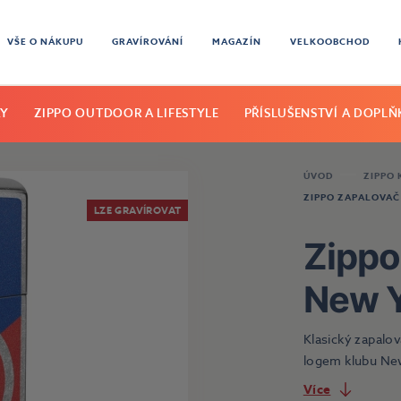
VŠE O NÁKUPU
GRAVÍROVÁNÍ
MAGAZÍN
VELKOOBCHOD
KY
ZIPPO OUTDOOR A LIFESTYLE
PŘÍSLUŠENSTVÍ A DOPLŇ
ÚVOD
ZIPPO
ZIPPO ZAPALOVAČ
LZE GRAVÍROVAT
Zippo
New Y
Klasický zapalo
logem klubu New
Více