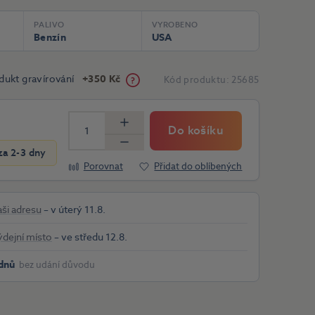
PALIVO
VYROBENO
Benzín
USA
dukt gravírování
+350 Kč
Kód produktu:
25685
Do košíku
Více
Méně
a 2-3 dny
Porovnat
Přidat do oblíbených
aši adresu
– v úterý 11.8.
ýdejní místo
– ve středu 12.8.
dnů
bez udání důvodu