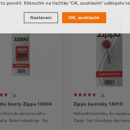
o povolit. Kliknutím na tlačítko "OK, souhlasím" udělujete t
Nastavení
OK, souhlasím
1x
1x
dní knoty Zippo 16004
Zippo kamínky 16010
ní knot do benzínového
Náhradní kamínky do zapalo
ače. Balení obsahuje: 1ks
Zippo. Set obsahuje 6ks kam