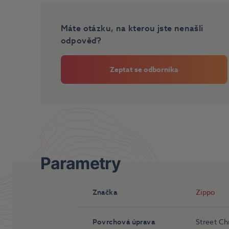
Máte otázku, na kterou jste nenašli
odpověď?
Zeptat se odborníka
Parametry
Značka
Zippo
Povrchová úprava
Street C