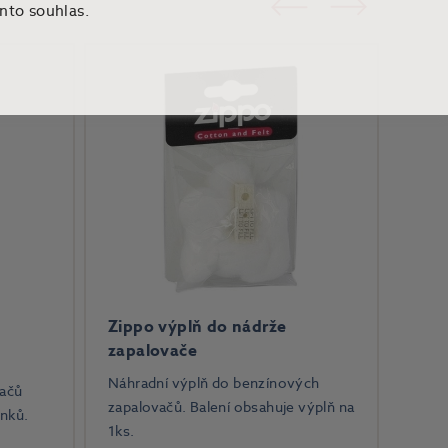
ento souhlas.
Zippo výplň do nádrže
zapalovače
Náhradní výplň do benzínových
vačů
zapalovačů. Balení obsahuje výplň na
ínků.
1ks.