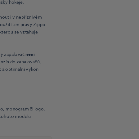
šky hokeje.
out i v nepříznivém
oužití ten pravý Zippo
 kterou se vztahuje
vý zapalovač
není
enzín do zapalovačů,
t a optimální výkon
no, monogram či logo.
 tohoto modelu