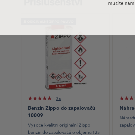
Příslušenství
musíte nám t
⛽ ORIGINÁLNÍ ZIPPO PALIVO
3x
Benzín Zippo do zapalovačů
Náhra
10009
Náhrad
Vysoce kvalitní originální Zippo
zapalov
benzín do zapalovačů o objemu 125