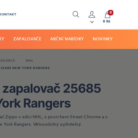
0
KONTAKT
Hledat
Můj
0 Kč
účet
KY
ZAPALOVAČE
AKČNÍ NABÍDKY
NOVINKY
 KOLEKCE
NHL
 25685 NEW YORK RANGERS
 zapalovač 25685
ork Rangers
vač Zippo v edici NHL, s povrchem Street Chrome a s
 York Rangers. Větruodolný a plnitelný.