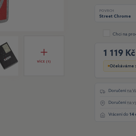
POVRCH
Street Chrome
Chci na pro
1 119 Kč
VÍCE (1)
Očekáváme z
Doručení
na V
Doručení
na v
Vrácení do
14 