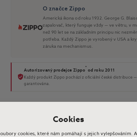
O značce Zippo
Americká ikona od roku 1932. George G. Blaisd
zapalovač, který funguje vždy — ve větru, v mr
než 90 let se na základním principu nic nezmě
potřeba. Každý Zippo je vyrobený v USA a kry
záruka na mechanismus.
®
Autorizovaný prodejce Zippo
od roku 2011
Každý produkt Zippo pochází z oficiální české distribuce — 
garantována.
Cookies
soubory cookies, které nám pomáhají s jejich vylepšováním. 