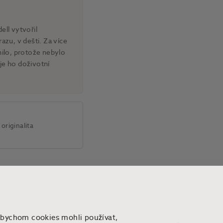
ell vytvořil
azu, v dešti. Za více
nilo, protože nebylo
je ho doživotní
originalita
Abychom cookies mohli používat,
Předchozí
Následující