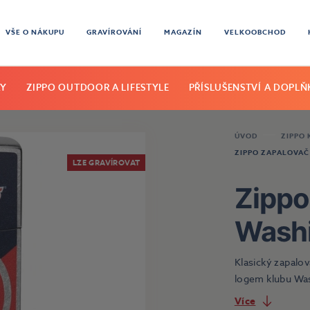
VŠE O NÁKUPU
GRAVÍROVÁNÍ
MAGAZÍN
VELKOOBCHOD
KY
ZIPPO OUTDOOR A LIFESTYLE
PŘÍSLUŠENSTVÍ A DOPLŇ
ÚVOD
ZIPPO
ZIPPO ZAPALOVAČ
LZE GRAVÍROVAT
Zippo
Washi
Klasický zapalo
logem klubu Wash
Více