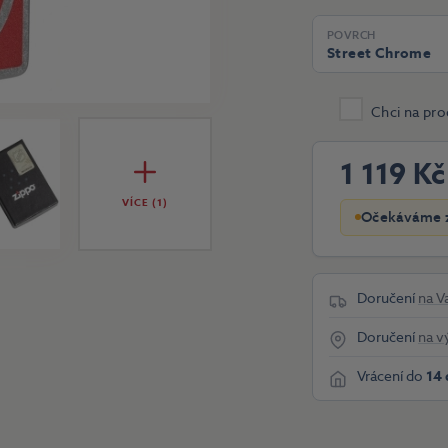
POVRCH
Street Chrome
Chci na pro
1 119 Kč
VÍCE (1)
Očekáváme z
Doručení
na V
Doručení
na v
Vrácení do
14 