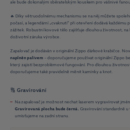
ale bude dokonalým sběratelským kouskem pro vášnivé fanou
🔥 Díky větruodolnému mechanismu se na něj můžete spolehn
počasí, a legendární „cvaknutí“ při otevření dodává každému p
zážitek. Robustní kovové tělo zajišťuje dlouhou životnost, na
doživotní záruka výrobce.
Zapalovač je dodáván v originální Zippo dárkové krabičce. No
naplněn palivem
– doporučujeme používat originální Zippo b
který zajistí bezproblémové fungování. Pro dlouhou životnos
doporučujeme také pravidelně měnit kamínky a knot.
🔠 Gravírování
Na zapalovač je možnost nechat laserem vygravírovat jmé
Gravírovaná plocha bude černá.
Gravírování standardně u
umísťujeme na zadní stranu.