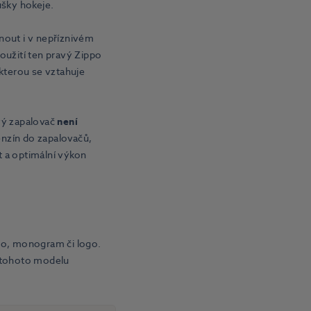
šky hokeje.
out i v nepříznivém
oužití ten pravý Zippo
 kterou se vztahuje
vý zapalovač
není
enzín do zapalovačů,
t a optimální výkon
no, monogram či logo.
 tohoto modelu