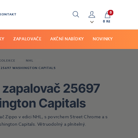
0
KONTAKT
Hledat
Můj
0 Kč
účet
KY
ZAPALOVAČE
AKČNÍ NABÍDKY
NOVINKY
 KOLEKCE
NHL
 25697 WASHINGTON CAPITALS
 zapalovač 25697
ngton Capitals
vač Zippo v edici NHL, s povrchem Street Chrome a s
ington Capitals. Větruodolný a plnitelný.