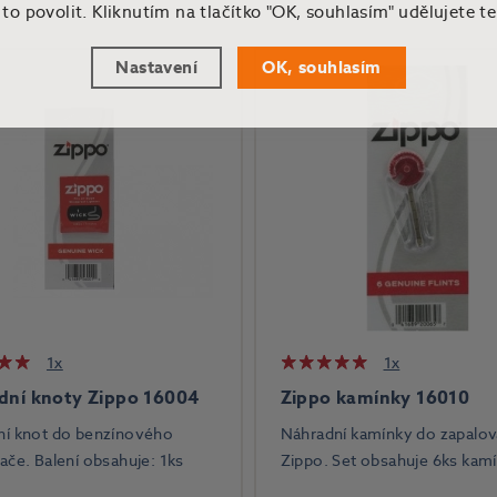
o povolit. Kliknutím na tlačítko "OK, souhlasím" udělujete t
Nastavení
OK, souhlasím
1x
1x
dní knoty Zippo 16004
Zippo kamínky 16010
ní knot do benzínového
Náhradní kamínky do zapalo
ače. Balení obsahuje: 1ks
Zippo. Set obsahuje 6ks kam