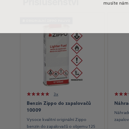
Příslušenství
musíte nám t
⛽ ORIGINÁLNÍ ZIPPO PALIVO
3x
Benzín Zippo do zapalovačů
Náhra
10009
Náhrad
Vysoce kvalitní originální Zippo
zapalov
benzín do zapalovačů o objemu 125