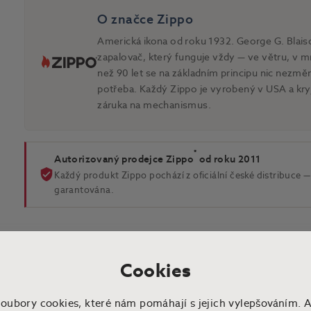
O značce Zippo
Americká ikona od roku 1932. George G. Blaisd
zapalovač, který funguje vždy — ve větru, v mr
než 90 let se na základním principu nic nezmě
potřeba. Každý Zippo je vyrobený v USA a kry
záruka na mechanismus.
®
Autorizovaný prodejce Zippo
od roku 2011
Každý produkt Zippo pochází z oficiální české distribuce — 
garantována.
Cookies
soubory cookies, které nám pomáhají s jejich vylepšováním. 