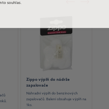
ento souhlas.
Zippo výplň do nádrže
zapalovače
Náhradní výplň do benzínových
vačů
zapalovačů. Balení obsahuje výplň na
ínků.
1ks.