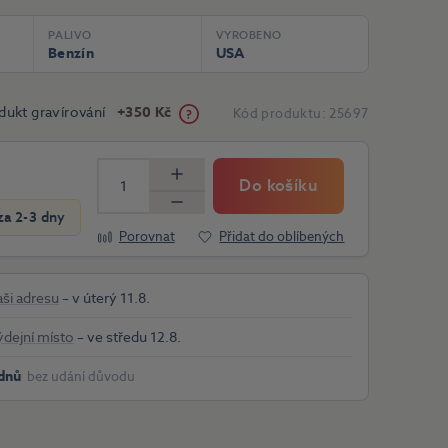
PALIVO
VYROBENO
Benzín
USA
dukt gravírování
+350 Kč
Kód produktu:
25697
Do košíku
Více
Méně
a 2-3 dny
Porovnat
Přidat do oblíbených
aši adresu
– v úterý 11.8.
ýdejní místo
– ve středu 12.8.
dnů
bez udání důvodu