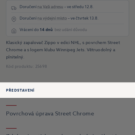
Doručení
na Vaši adresu
– ve středu 12.8.
Doručení
na výdejní místo
– ve čtvrtek 13.8.
Vrácení do
14 dnů
bez udání důvodu
Klasický zapalovač Zippo v edici NHL, s povrchem Street
Chrome a s logem klubu Winnipeg Jets. Větruodolný a
plnitelný.
Kód produktu:
25698
PŘEDSTAVENÍ
Povrchová úprava Street Chrome