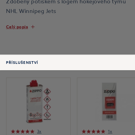
Zdobený potiskem s logem hokejového týmu
NHL Winnipeg Jets
Celý popis
PŘÍSLUŠENSTVÍ
3x
1x