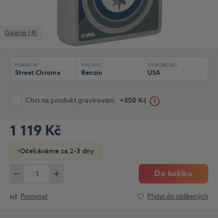
Galerie (4)
POVRCH
PALIVO
VYROBENO
Street Chrome
Benzín
USA
Chci na produkt gravírování
+350 Kč
1 119 Kč
Očekáváme za 2-3 dny
Do košíku
Méně
Více
Porovnat
Přidat do oblíbených