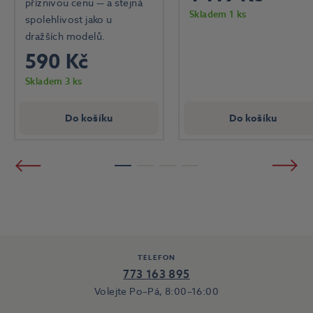
příznivou cenu — a stejná
Skladem 1 ks
spolehlivost jako u
dražších modelů.
590 Kč
Skladem 3 ks
Do košíku
Do košíku
Předchozí
Násled
1
2
3
4
TELEFON
773 163 895
Volejte Po–Pá, 8:00–16:00