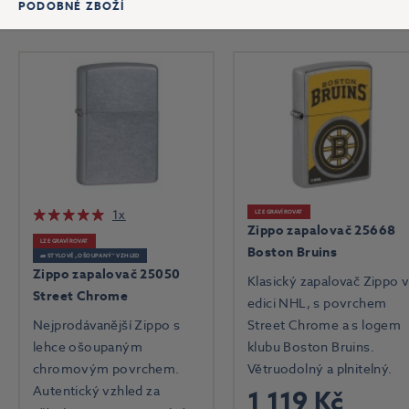
PODOBNÉ ZBOŽÍ
1x
LZE GRAVÍROVAT
Zippo zapalovač 25668
LZE GRAVÍROVAT
Boston Bruins
🧱 STYLOVĚ „OŠOUPANÝ“ VZHLED
Zippo zapalovač 25050
Klasický zapalovač Zippo 
Street Chrome
edici NHL, s povrchem
Nejprodávanější Zippo s
Street Chrome a s logem
lehce ošoupaným
klubu Boston Bruins.
chromovým povrchem.
Větruodolný a plnitelný.
Autentický vzhled za
1 119 Kč