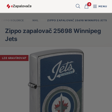
0
MENU
Hledat
ZIPPO KOLEKCE
NHL
ZIPPO ZAPALOVAČ 25698 WINNIPEG JETS
Zippo zapalovač 25698 Winnipeg
Jets
LZE GRAVÍROVAT