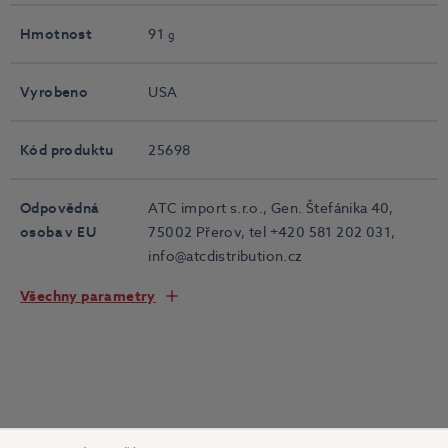
Hmotnost
91
g
Vyrobeno
USA
Kód produktu
25698
Odpovědná
ATC import s.r.o., Gen. Štefánika 40,
osoba v EU
75002 Přerov, tel +420 581 202 031,
info@atcdistribution.cz
Všechny parametry