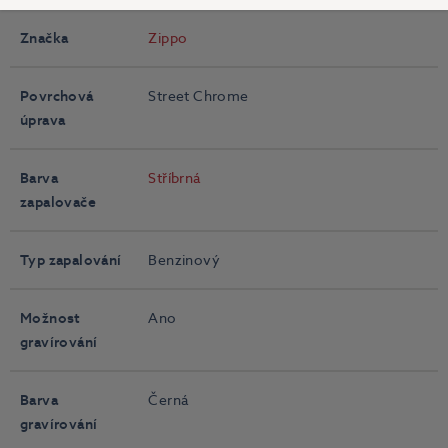
Značka
Zippo
Povrchová
Street Chrome
úprava
Barva
Stříbrná
zapalovače
Typ zapalování
Benzinový
Možnost
Ano
gravírování
Barva
Černá
gravírování