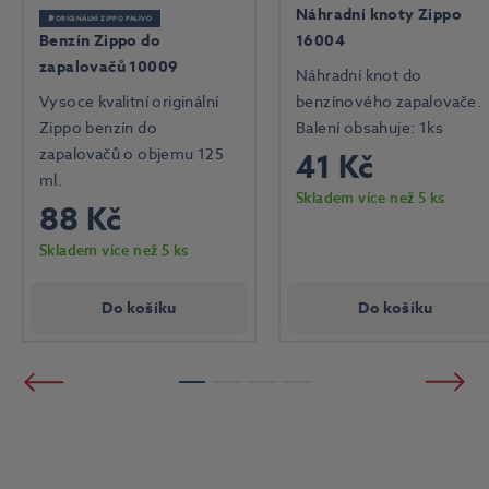
Náhradní knoty Zippo
⛽ ORIGINÁLNÍ ZIPPO PALIVO
Benzín Zippo do
16004
zapalovačů 10009
Náhradní knot do
Vysoce kvalitní originální
benzínového zapalovače.
Zippo benzín do
Balení obsahuje: 1ks
zapalovačů o objemu 125
41 Kč
ml.
Skladem více než 5 ks
88 Kč
Skladem více než 5 ks
Do košíku
Do košíku
Předchozí
Násled
1
2
3
4