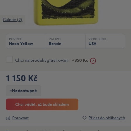
Galerie (2)
POVRCH
PALIVO
VYROBENO
Neon Yellow
Benzín
USA
Chci na produkt gravírování
+350 Kč
1 150 Kč
Nedostupné
Chci vědět, až bude skladem
Porovnat
Přidat do oblíbených