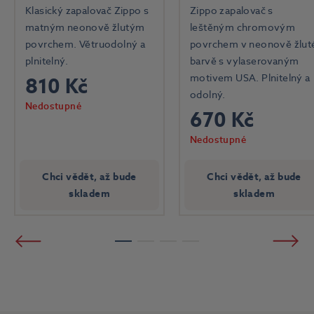
Klasický zapalovač Zippo s
Zippo zapalovač s
matným neonově žlutým
leštěným chromovým
povrchem. Větruodolný a
povrchem v neonově žlut
plnitelný.
barvě s vylaserovaným
motivem USA. Plnitelný a
810 Kč
odolný.
Nedostupné
670 Kč
Nedostupné
Chci vědět, až bude
Chci vědět, až bude
skladem
skladem
Předchozí
Násled
1
2
3
4