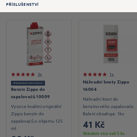
PŘÍSLUŠENSTVÍ
3x
1x
Náhradní knoty Zippo
⛽ ORIGINÁLNÍ ZIPPO PALIVO
Benzín Zippo do
16004
zapalovačů 10009
Náhradní knot do
Vysoce kvalitní originální
benzínového zapalovače.
Zippo benzín do
Balení obsahuje: 1ks
zapalovačů o objemu 125
41 Kč
ml.
Skladem více než 5 ks