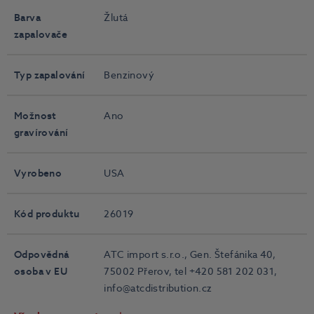
Barva
Žlutá
zapalovače
Typ zapalování
Benzinový
Možnost
Ano
gravírování
Vyrobeno
USA
Kód produktu
26019
Odpovědná
ATC import s.r.o., Gen. Štefánika 40,
osoba v EU
75002 Přerov, tel +420 581 202 031,
info@atcdistribution.cz