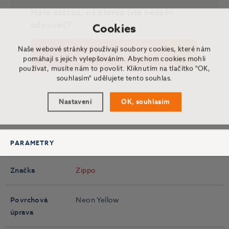
Máte otázku, na kterou jste nenašli
odpověď?
Cookies
Naše webové stránky používají soubory cookies, které nám
Zeptat se odborníka
pomáhají s jejich vylepšováním. Abychom cookies mohli
používat, musíte nám to povolit. Kliknutím na tlačítko "OK,
souhlasím" udělujete tento souhlas.
Nastavení
OK, souhlasím
PARAMETRY
Značka
Zippo
Povrchová
Neon Yellow
úprava