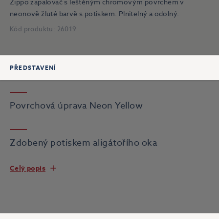
Zippo zapalovač s leštěným chromovým povrchem v
neonově žluté barvě s potiskem. Plnitelný a odolný.
Kód produktu:
26019
PŘEDSTAVENÍ
Povrchová úprava Neon Yellow
Zdobený potiskem aligátořího oka
Celý popis