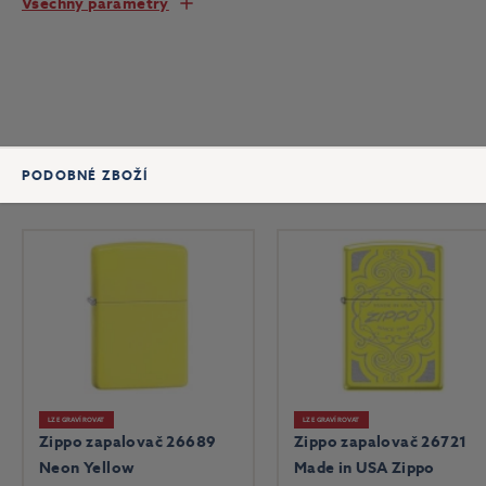
Všechny parametry
PODOBNÉ ZBOŽÍ
LZE GRAVÍROVAT
LZE GRAVÍROVAT
Zippo zapalovač 26689
Zippo zapalovač 26721
Neon Yellow
Made in USA Zippo