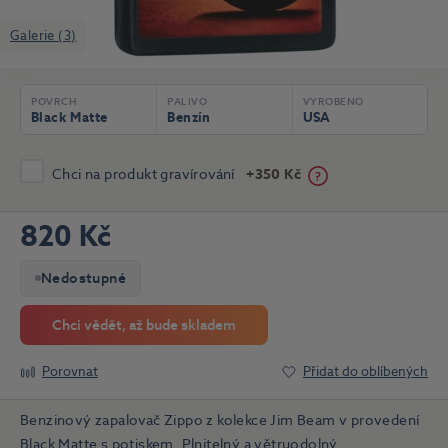
Galerie (3)
POVRCH
PALIVO
VYROBENO
Black Matte
Benzín
USA
Chci na produkt gravírování
+350 Kč
820 Kč
Nedostupné
Chci vědět, až bude skladem
Porovnat
Přidat do oblíbených
Benzinový zapalovač Zippo z kolekce Jim Beam v provedení
Black Matte s potiskem. Plnitelný a větruodolný.