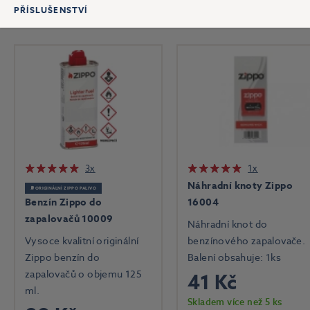
PŘÍSLUŠENSTVÍ
3x
1x
Náhradní knoty Zippo
⛽ ORIGINÁLNÍ ZIPPO PALIVO
Benzín Zippo do
16004
zapalovačů 10009
Náhradní knot do
Vysoce kvalitní originální
benzínového zapalovače.
Zippo benzín do
Balení obsahuje: 1ks
zapalovačů o objemu 125
41 Kč
ml.
Skladem více než 5 ks