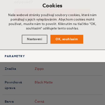
odpověď?
Cookies
Naše webové stránky používají soubory cookies, které nám
Zeptat se odborníka
pomáhají s jejich vylepšováním. Abychom cookies mohli
používat, musíte nám to povolit. Kliknutím na tlačítko "OK,
souhlasím" udělujete tento souhlas.
Nastavení
OK, souhlasím
PARAMETRY
Značka
Zippo
Povrchová
Black Matte
úprava
Barva
Černá