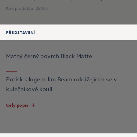
Kód produktu:
26685
PŘEDSTAVENÍ
Matný černý povrch Black Matte
Potisk s logem Jim Beam odrážejícím se v
kulečníkové kouli
Celý popis