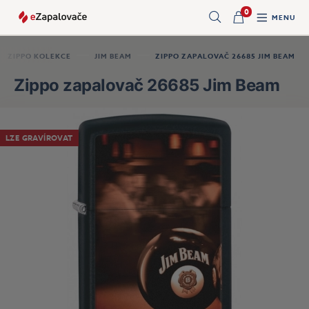
0
MENU
Hledat
ZIPPO KOLEKCE
JIM BEAM
ZIPPO ZAPALOVAČ 26685 JIM BEAM
Zippo zapalovač 26685 Jim Beam
LZE GRAVÍROVAT