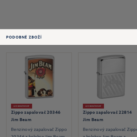
PODOBNÉ ZBOŽÍ
LZE GRAVÍROVAT
LZE GRAVÍROVAT
Zippo zapalovač 20346
Zippo zapalovač 22814
Jim Beam
Jim Beam
Benzinový zapalovač Zippo
Benzinový zapalovač Zipp
20346 z kolekce Jim Beam
z kolekce Jim Beam z