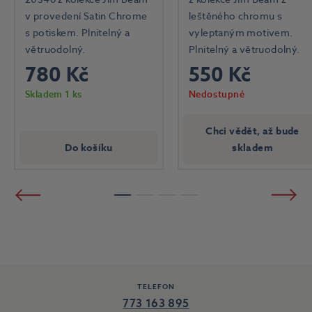
v provedení Satin Chrome
leštěného chromu s
s potiskem. Plnitelný a
vyleptaným motivem.
větruodolný.
Plnitelný a větruodolný.
780 Kč
550 Kč
Skladem 1 ks
Nedostupné
Chci vědět, až bude
Do košíku
skladem
Předchozí
Násled
1
2
3
4
TELEFON
773 163 895