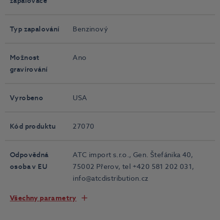
zapalovače
Typ zapalování
Benzinový
Možnost
Ano
gravírování
Vyrobeno
USA
Kód produktu
27070
Odpovědná
ATC import s.r.o., Gen. Štefánika 40,
osoba v EU
75002 Přerov, tel +420 581 202 031,
info@atcdistribution.cz
Všechny parametry