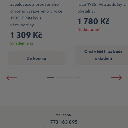
zapalovače z broušeného
roce 1935. Větruodolný a
chromu vyráběného v roce
plnitelný.
1935. Plnitelný a
1 780 Kč
větruodolný.
Nedostupné
1 309 Kč
Skladem 2 ks
Chci vědět, až bude
Do košíku
skladem
Předchozí
Násled
1
2
3
4
TELEFON
773 163 895