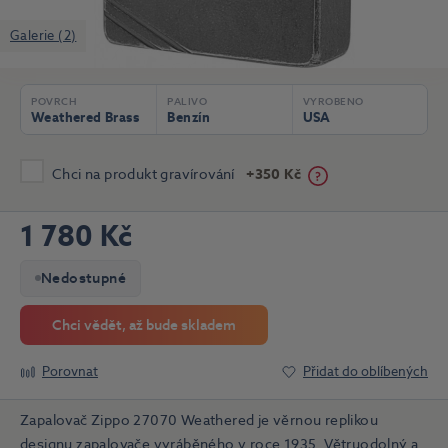
Galerie (2)
POVRCH
PALIVO
VYROBENO
Weathered Brass
Benzín
USA
Chci na produkt gravírování
+350 Kč
1 780 Kč
Nedostupné
Chci vědět, až bude skladem
Porovnat
Přidat do oblíbených
Zapalovač Zippo 27070 Weathered je věrnou replikou
designu zapalovače vyráběného v roce 1935. Větruodolný a