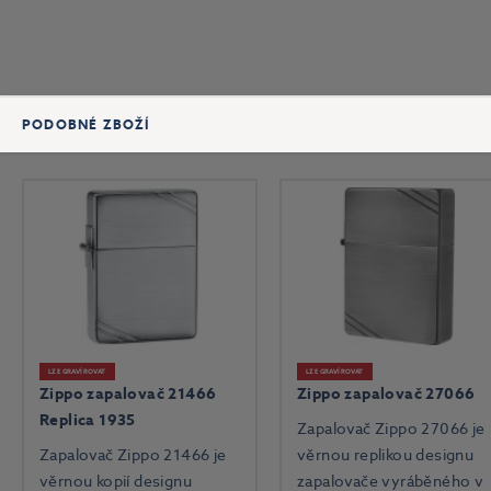
PODOBNÉ ZBOŽÍ
LZE GRAVÍROVAT
LZE GRAVÍROVAT
Zippo zapalovač 21466
Zippo zapalovač 27066
Replica 1935
Zapalovač Zippo 27066 je
Zapalovač Zippo 21466 je
věrnou replikou designu
věrnou kopií designu
zapalovače vyráběného v