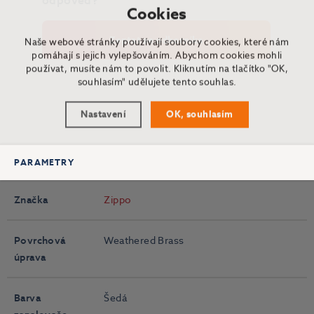
odpověď?
Cookies
Zeptat se odborníka
Naše webové stránky používají soubory cookies, které nám
pomáhají s jejich vylepšováním. Abychom cookies mohli
používat, musíte nám to povolit. Kliknutím na tlačítko "OK,
souhlasím" udělujete tento souhlas.
Nastavení
OK, souhlasím
PARAMETRY
Značka
Zippo
Povrchová
Weathered Brass
úprava
Barva
Šedá