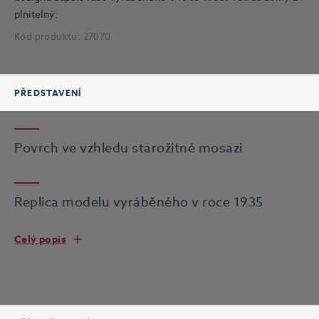
plnitelný.
Kód produktu:
27070
PŘEDSTAVENÍ
Povrch ve vzhledu starožitné mosazi
Replica modelu vyráběného v roce 1935
Celý popis