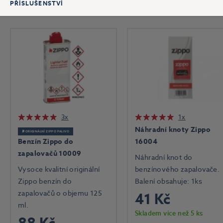
PŘÍSLUŠENSTVÍ
3x
1x
Náhradní knoty Zippo
⛽ ORIGINÁLNÍ ZIPPO PALIVO
Benzín Zippo do
16004
zapalovačů 10009
Náhradní knot do
Vysoce kvalitní originální
benzínového zapalovače.
Zippo benzín do
Balení obsahuje: 1ks
zapalovačů o objemu 125
41 Kč
ml.
Skladem více než 5 ks
88 Kč