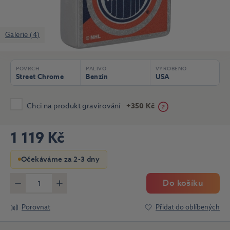
Galerie (4)
POVRCH
PALIVO
VYROBENO
Street Chrome
Benzín
USA
Chci na produkt gravírování
+350 Kč
1 119 Kč
Očekáváme za 2-3 dny
Do košíku
Méně
Více
Porovnat
Přidat do oblíbených