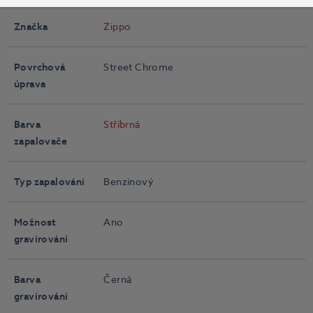
Značka
Zippo
Povrchová
Street Chrome
úprava
Barva
Stříbrná
zapalovače
Typ zapalování
Benzinový
Možnost
Ano
gravírování
Barva
Černá
gravírování