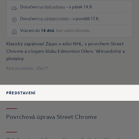
Doručení
na Vaši adresu
– v pátek 14.8.
Doručení
na výdejní místo
– v pondělí 17.8.
Vrácení do
14 dnů
bez udání důvodu
Klasický zapalovač Zippo v edici NHL, s povrchem Street
Chrome a s logem klubu Edmonton Oilers. Větruodolný a
plnitelný.
Kód produktu:
25677
PŘEDSTAVENÍ
Povrchová úprava Street Chrome