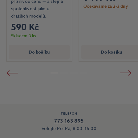
příznivou cenu — a stejná
Očekáváme za 2-3 dny
spolehlivost jako u
dražších modelů.
590 Kč
Skladem 3 ks
Do košíku
Do košíku
Předchozí
Násled
1
2
3
4
TELEFON
773 163 895
Volejte Po–Pá, 8:00–16:00