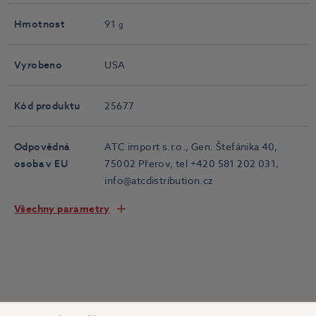
Hmotnost
91
g
Vyrobeno
USA
Kód produktu
25677
Odpovědná
ATC import s.r.o., Gen. Štefánika 40,
osoba v EU
75002 Přerov, tel +420 581 202 031,
info@atcdistribution.cz
Všechny parametry