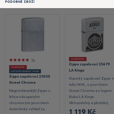
PODOBNÉ ZBOŽÍ
1x
LZE GRAVÍROVAT
Zippo zapalovač 25679
LZE GRAVÍROVAT
LA Kings
🧱 STYLOVĚ „OŠOUPANÝ“ VZHLED
Zippo zapalovač 25050
Klasický zapalovač Zippo 
Street Chrome
edici NHL, s povrchem
Nejprodávanější Zippo s
Street Chrome a s logem
lehce ošoupaným
klubu LA Kings.
chromovým povrchem.
Větruodolný a plnitelný.
Autentický vzhled za
1 119 Kč