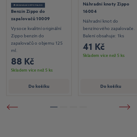
Náhradní knoty Zippo
⛽ ORIGINÁLNÍ ZIPPO PALIVO
Benzín Zippo do
16004
zapalovačů 10009
Náhradní knot do
Vysoce kvalitní originální
benzínového zapalovače.
Zippo benzín do
Balení obsahuje: 1ks
zapalovačů o objemu 125
41 Kč
ml.
Skladem více než 5 ks
88 Kč
Skladem více než 5 ks
Do košíku
Do košíku
Předchozí
Násled
1
2
3
4