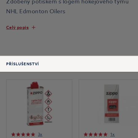
Zdobený potiskem s logem hokejového týmu
NHL Edmonton Oilers
Celý popis
PŘÍSLUŠENSTVÍ
3x
1x